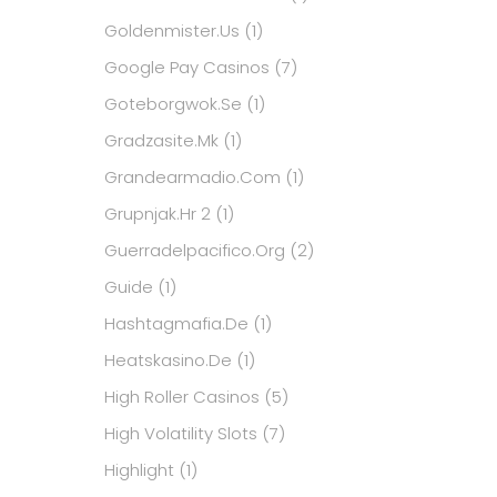
Goldenmister.us
(1)
Google Pay Casinos
(7)
Goteborgwok.se
(1)
Gradzasite.mk
(1)
Grandearmadio.com
(1)
Grupnjak.hr 2
(1)
Guerradelpacifico.org
(2)
Guide
(1)
Hashtagmafia.de
(1)
Heatskasino.de
(1)
High Roller Casinos
(5)
High Volatility Slots
(7)
Highlight
(1)