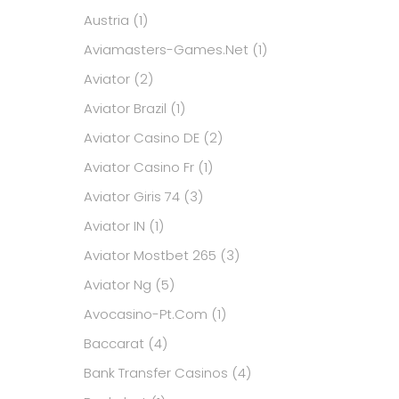
Austria
(1)
Aviamasters-Games.net
(1)
Aviator
(2)
Aviator Brazil
(1)
Aviator Casino DE
(2)
Aviator Casino Fr
(1)
Aviator Giris 74
(3)
Aviator IN
(1)
Aviator Mostbet 265
(3)
Aviator Ng
(5)
Avocasino-Pt.com
(1)
Baccarat
(4)
Bank Transfer Casinos
(4)