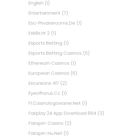
English
(1)
Entertainment
(7)
Esc-Privaterooms.de
(1)
Eskills.hr 2
(1)
Esports Betting
(1)
Esports Betting Casinos
(5)
Ethereum Casinos
(1)
European Casinos
(6)
Excursions 417
(2)
Eyeofhorus.cc
(1)
F1.casinologowanie.net
(1)
Fairplay 24 App Download 854
(3)
Fairspin-Casino
(2)
Fairspin-Hu.net
(1)