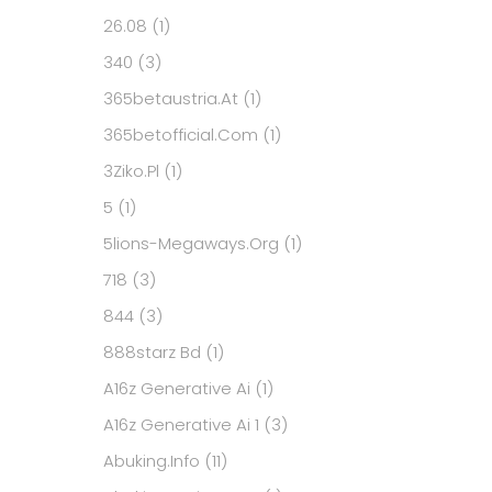
26.08
(1)
340
(3)
365betaustria.at
(1)
365betofficial.com
(1)
3Ziko.pl
(1)
5
(1)
5lions-Megaways.org
(1)
718
(3)
844
(3)
888starz Bd
(1)
A16z Generative Ai
(1)
A16z Generative Ai 1
(3)
Abuking.info
(11)