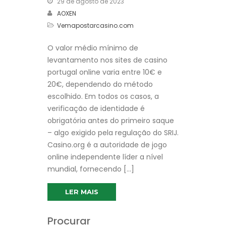
29 de agosto de 2023
Engenharia
AOXEN
Energia
Vemapostarcasino.com
Drones
O valor médio mínimo de
Neoterra Engenharia
levantamento nos sites de casino
Clientes
portugal online varia entre 10€ e
Contato
20€, dependendo do método
escolhido. Em todos os casos, a
verificação de identidade é
obrigatória antes do primeiro saque
– algo exigido pela regulação do SRIJ.
Casino.org é a autoridade de jogo
online independente líder a nível
mundial, fornecendo […]
LER MAIS
Procurar