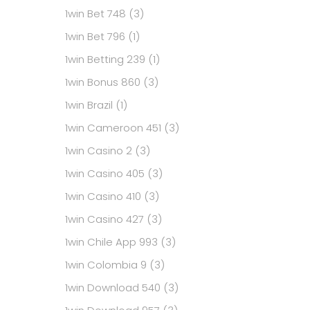
1win Bet 748
(3)
1win Bet 796
(1)
1win Betting 239
(1)
1win Bonus 860
(3)
1win Brazil
(1)
1win Cameroon 451
(3)
1win Casino 2
(3)
1win Casino 405
(3)
1win Casino 410
(3)
1win Casino 427
(3)
1win Chile App 993
(3)
1win Colombia 9
(3)
1win Download 540
(3)