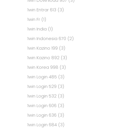
1win Download 957
(3)
1win Entrar 613
(3)
1win Fr
(1)
1win India
(1)
1win Indonesia 670
(2)
1win Kazino 199
(3)
1win Kazino 892
(3)
1win Korea 998
(3)
1win Login 485
(3)
1win Login 529
(3)
1win Login 532
(3)
1win Login 606
(3)
1win Login 636
(3)
1win Login 684
(3)