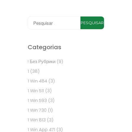
Categorias
! Без Рубрики
(9)
1
(38)
1 Win 484
(3)
1 Win 511
(3)
1 Win 593
(3)
1 Win 730
(1)
1 Win 813
(3)
1 Win App 471
(3)