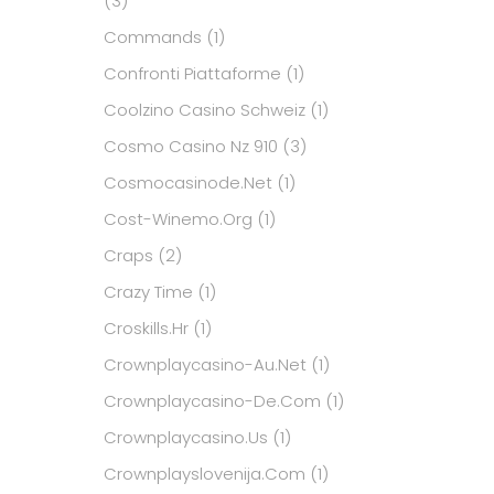
(3)
Commands
(1)
Confronti Piattaforme
(1)
Coolzino Casino Schweiz
(1)
Cosmo Casino Nz 910
(3)
Cosmocasinode.net
(1)
Cost-Winemo.org
(1)
Craps
(2)
Crazy Time
(1)
Croskills.hr
(1)
Crownplaycasino-Au.net
(1)
Crownplaycasino-De.com
(1)
Crownplaycasino.us
(1)
Crownplayslovenija.com
(1)