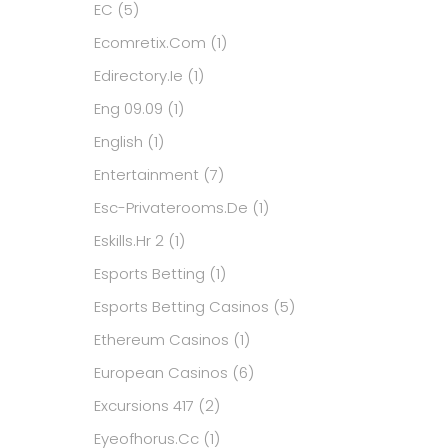
EC
(5)
Ecomretix.com
(1)
Edirectory.ie
(1)
Eng 09.09
(1)
English
(1)
Entertainment
(7)
Esc-Privaterooms.de
(1)
Eskills.hr 2
(1)
Esports Betting
(1)
Esports Betting Casinos
(5)
Ethereum Casinos
(1)
European Casinos
(6)
Excursions 417
(2)
Eyeofhorus.cc
(1)