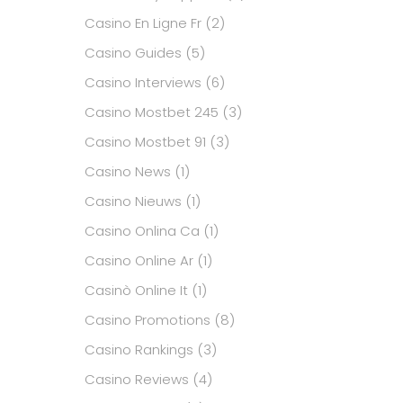
Casino En Ligne Fr
(2)
Casino Guides
(5)
Casino Interviews
(6)
Casino Mostbet 245
(3)
Casino Mostbet 91
(3)
Casino News
(1)
Casino Nieuws
(1)
Casino Onlina Ca
(1)
Casino Online Ar
(1)
Casinò Online It
(1)
Casino Promotions
(8)
Casino Rankings
(3)
Casino Reviews
(4)