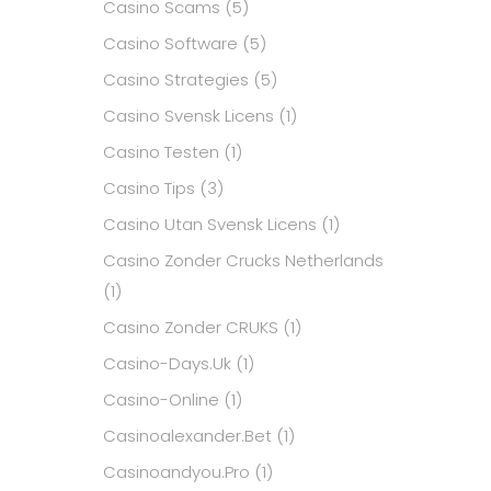
Casino Scams
(5)
Casino Software
(5)
Casino Strategies
(5)
Casino Svensk Licens
(1)
Casino Testen
(1)
Casino Tips
(3)
Casino Utan Svensk Licens
(1)
Casino Zonder Crucks Netherlands
(1)
Casino Zonder CRUKS
(1)
Casino-Days.uk
(1)
Casino-Online
(1)
Casinoalexander.bet
(1)
Casinoandyou.pro
(1)