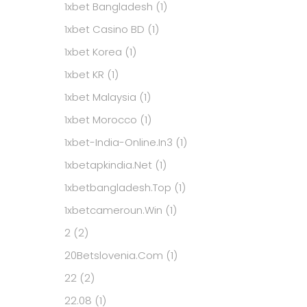
1xbet Bangladesh
(1)
1xbet Casino BD
(1)
1xbet Korea
(1)
1xbet KR
(1)
1xbet Malaysia
(1)
1xbet Morocco
(1)
1xbet-India-Online.in3
(1)
1xbetapkindia.net
(1)
1xbetbangladesh.top
(1)
1xbetcameroun.win
(1)
2
(2)
20Betslovenia.com
(1)
22
(2)
22.08
(1)