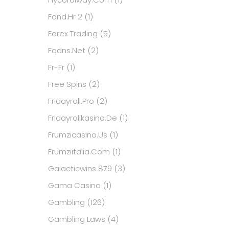
Fond.hr 2
(1)
Forex Trading
(5)
Fqdns.net
(2)
Fr-Fr
(1)
Free Spins
(2)
Fridayroll.pro
(2)
Fridayrollkasino.de
(1)
Frumzicasino.us
(1)
Frumziitalia.com
(1)
Galacticwins 879
(3)
Gama Casino
(1)
Gambling
(126)
Gambling Laws
(4)