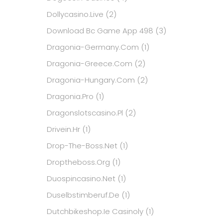
Dollycasino.live
(2)
Download Bc Game App 498
(3)
Dragonia-Germany.com
(1)
Dragonia-Greece.com
(2)
Dragonia-Hungary.com
(2)
Dragonia.pro
(1)
Dragonslotscasino.pl
(2)
Drivein.hr
(1)
Drop-The-Boss.net
(1)
Droptheboss.org
(1)
Duospincasino.net
(1)
Duselbstimberuf.de
(1)
Dutchbikeshop.ie Casinoly
(1)