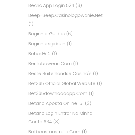
Becric App Login 524
(3)
Beep-Beep.casinologowanie.net
(1)
Beginner Guides
(6)
Beginnersgidsen
(1)
Behar.hr 2
(1)
Beritabawean.com
(1)
Beste Buitenlandse Casino's
(1)
Bet365 Official Global Website
(1)
Bet365downloadapp.com
(1)
Betano Aposta Online 151
(3)
Betano Login Entrar Na Minha
Conta 634
(3)
Betbeastaustralia.com
(1)