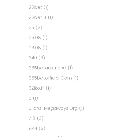
22bet
(1)
22bet IT
(1)
25
(2)
25.08
(1)
26.08
(1)
340
(3)
365betaustria.at
(1)
365betofficial.com
(1)
3Ziko.pl
(1)
5
(1)
5lions-Megaways.org
(1)
718
(3)
844
(3)