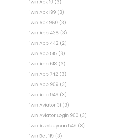
1win Apk 10
(3)
1win Apk 199
(3)
1win Apk 980
(3)
1win App 438
(3)
1win App 442
(2)
1win App 515
(3)
1win App 618
(3)
1win App 742
(3)
1win App 909
(3)
1win App 945
(3)
1win Aviator 31
(3)
1win Aviator Login 960
(3)
1win Azerbaycan 545
(3)
1win Bet 119
(3)