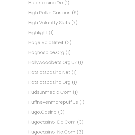
Heatskasino.de
(1)
High Roller Casinos
(5)
High Volatility Slots
(7)
Highlight
(1)
Hoge Volatiliteit
(2)
Hoghospice.org
(1)
Hollywoodbets.org.uk
(1)
Hotslotscasino.net
(1)
Hotslotscasino.org
(1)
Hudsunmedia.com
(1)
Huffnevenmorepuff.us
(1)
Hugo.casino
(3)
Hugocasino-De.com
(3)
Hugocasino-No.com
(3)