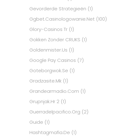
Gevorderde Strategieën
(1)
Ggbet.casinologowanie.net
(100)
Glory-Casinos Tr
(1)
Gokken Zonder CRUKS
(1)
Goldenmister.us
(1)
Google Pay Casinos
(7)
Goteborgwok.se
(1)
Gradzasite.mk
(1)
Grandearmadio.com
(1)
Grupnjak.hr 2
(1)
Guerradelpacifico.org
(2)
Guide
(1)
Hashtagmafia.de
(1)