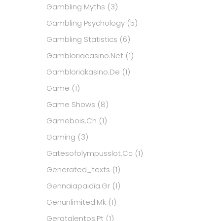
Gambling Myths
(3)
Gambling Psychology
(5)
Gambling Statistics
(6)
Gambloriacasino.net
(1)
Gambloriakasino.de
(1)
Game
(1)
Game Shows
(8)
Gamebois.ch
(1)
Gaming
(3)
Gatesofolympusslot.cc
(1)
Generated_texts
(1)
Gennaiapaidia.gr
(1)
Genunlimited.mk
(1)
Geratalentos.pt
(1)