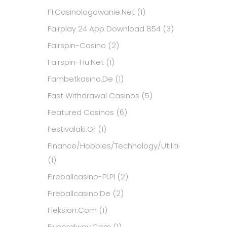
F1.casinologowanie.net
(1)
Fairplay 24 App Download 854
(3)
Fairspin-Casino
(2)
Fairspin-Hu.net
(1)
Fambetkasino.de
(1)
Fast Withdrawal Casinos
(5)
Featured Casinos
(6)
Festivalaki.gr
(1)
Finance/Hobbies/Technology/Utilities/Educatio
(1)
Fireballcasino-Pl.pl
(2)
Fireballcasino.de
(2)
Fleksion.com
(1)
Flycoralway.com
(1)