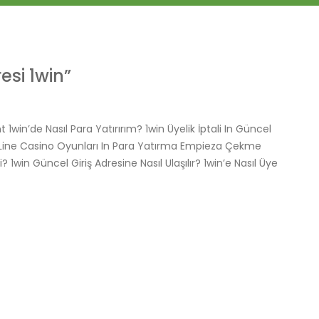
esi 1win”
1win’de Nasıl Para Yatırırım? 1win Üyelik İptali In Güncel
On Line Casino Oyunları In Para Yatırma Empieza Çekme
Mi? 1win Güncel Giriş Adresine Nasıl Ulaşılır? 1win’e Nasıl Üye