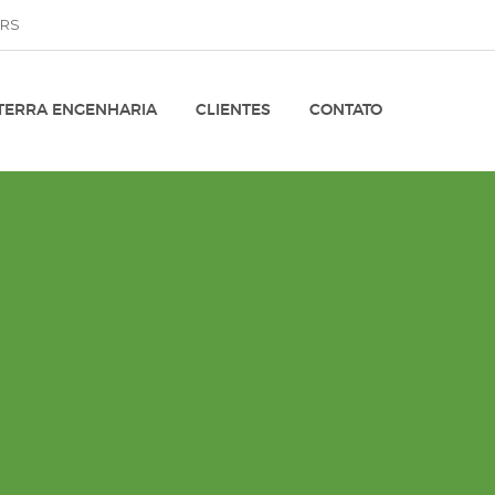
 RS
TERRA ENGENHARIA
CLIENTES
CONTATO
Home
Ambiental
Engenharia
Energia
Drones
Neoterra Engenharia
Clientes
Contato