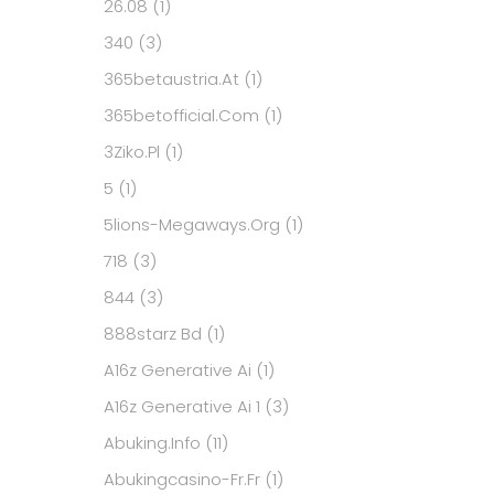
26.08
(1)
340
(3)
365betaustria.at
(1)
365betofficial.com
(1)
3Ziko.pl
(1)
5
(1)
5lions-Megaways.org
(1)
718
(3)
844
(3)
888starz Bd
(1)
A16z Generative Ai
(1)
A16z Generative Ai 1
(3)
Abuking.info
(11)
Abukingcasino-Fr.fr
(1)