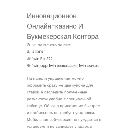
Инновационное
Онлайн-казино И
Букмекерская Контора
26 de outubro de 2025
AOXEN
1win Bet 372
1win app
,
1win регистрация
,
1win скачать
На панели управления можно
оформить сразу же два купона для
ставок, а отследить полученные
результаты удобно в специальной
таблице. Обычно приложение быстрее
и стабильнее, но требует установки.
Мобильная веб-версия не нуждается в
установке и не занимает участок в