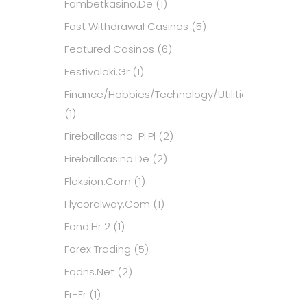
Fambetkasino.de
(1)
Fast Withdrawal Casinos
(5)
Featured Casinos
(6)
Festivalaki.gr
(1)
Finance/Hobbies/Technology/Utilities/Educatio
(1)
Fireballcasino-Pl.pl
(2)
Fireballcasino.de
(2)
Fleksion.com
(1)
Flycoralway.com
(1)
Fond.hr 2
(1)
Forex Trading
(5)
Fqdns.net
(2)
Fr-Fr
(1)