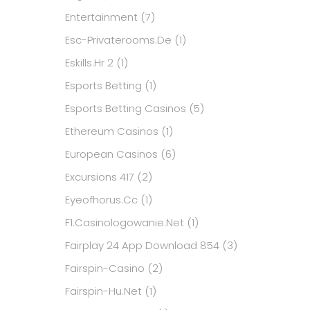
Entertainment
(7)
Esc-Privaterooms.de
(1)
Eskills.hr 2
(1)
Esports Betting
(1)
Esports Betting Casinos
(5)
Ethereum Casinos
(1)
European Casinos
(6)
Excursions 417
(2)
Eyeofhorus.cc
(1)
F1.casinologowanie.net
(1)
Fairplay 24 App Download 854
(3)
Fairspin-Casino
(2)
Fairspin-Hu.net
(1)