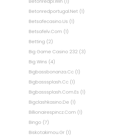
Betonredpl.win
(1)
Betonredportugal.net
(1)
Betsafecasino.us
(1)
Betsafelv.com
(1)
Betting
(2)
Big Game Casino 232
(3)
Big Wins
(4)
Bigbassbonanza.cc
(1)
Bigbasssplash.cc
(1)
Bigbasssplash.com.es
(1)
Bigclashkasino.de
(1)
Billionairespincz.com
(1)
Bingo
(7)
Biskotakimou.gr
(1)