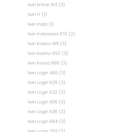
1win Entrar 613
(3)
1win Fr
(1)
1win India
(1)
1win Indonesia 670
(2)
1win Kazino 199
(3)
1win Kazino 892
(3)
1win Korea 998
(3)
1win Login 485
(3)
1win Login 529
(3)
1win Login 532
(3)
1win Login 606
(3)
1win Login 636
(3)
1win Login 684
(3)
1win Login 789
(3)