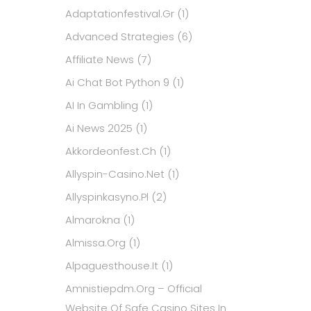
Adaptationfestival.gr
(1)
Advanced Strategies
(6)
Affiliate News
(7)
Ai Chat Bot Python 9
(1)
AI In Gambling
(1)
Ai News 2025
(1)
Akkordeonfest.ch
(1)
Allyspin-Casino.net
(1)
Allyspinkasyno.pl
(2)
Almarokna
(1)
Almissa.org
(1)
Alpaguesthouse.it
(1)
Amnistiepdm.org – Official
Website Of Safe Casino Sites In