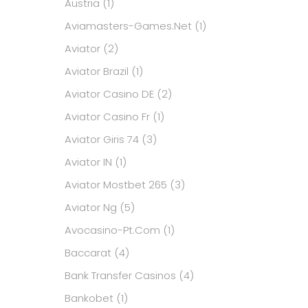
Austria
(1)
Aviamasters-Games.net
(1)
Aviator
(2)
Aviator Brazil
(1)
Aviator Casino DE
(2)
Aviator Casino Fr
(1)
Aviator Giris 74
(3)
Aviator IN
(1)
Aviator Mostbet 265
(3)
Aviator Ng
(5)
Avocasino-Pt.com
(1)
Baccarat
(4)
Bank Transfer Casinos
(4)
Bankobet
(1)