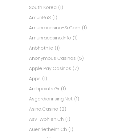
South Korea
(1)
AmunRa3
(1)
Amunracasino-Si.com
(1)
Amunracasino.info
(1)
Anbhoth.ie
(1)
Anonymous Casinos
(5)
Apple Pay Casinos
(7)
Apps
(1)
Archpoints.gr
(1)
Asgardianrising.net
(1)
Asino.casino
(2)
Asv-Wohlen.ch
(1)
Auenrietheim.ch
(1)