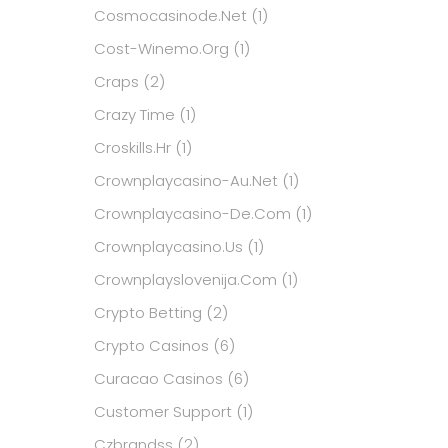
Cosmocasinode.net
(1)
Cost-Winemo.org
(1)
Craps
(2)
Crazy Time
(1)
Croskills.hr
(1)
Crownplaycasino-Au.net
(1)
Crownplaycasino-De.com
(1)
Crownplaycasino.us
(1)
Crownplayslovenija.com
(1)
Crypto Betting
(2)
Crypto Casinos
(6)
Curacao Casinos
(6)
Customer Support
(1)
Czbrandss
(2)