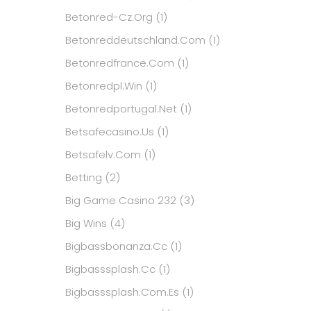
Betonred-Cz.org
(1)
Betonreddeutschland.com
(1)
Betonredfrance.com
(1)
Betonredpl.win
(1)
Betonredportugal.net
(1)
Betsafecasino.us
(1)
Betsafelv.com
(1)
Betting
(2)
Big Game Casino 232
(3)
Big Wins
(4)
Bigbassbonanza.cc
(1)
Bigbasssplash.cc
(1)
Bigbasssplash.com.es
(1)