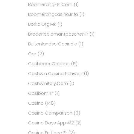
Boomerang-Si.com
(1)
Boomerangcasino.info
(1)
Borka.org.mk
(1)
Broderiediamantpascher.fr
(1)
Buitenlandse Casino's
(1)
Car
(2)
Cashback Casinos
(5)
Cashwin Casino Schweiz
(1)
Cashwinitaly.com
(1)
Casibom Tr
(1)
Casino
(148)
Casino Comparison
(3)
Casino Days App 412
(2)
Casino En Ligne Fr
(2)