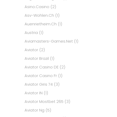
Asino.casino
(2)
Asv-Wohlen.ch
(1)
Auenrietheim.ch
(1)
Austria
(1)
Aviamasters-Games.net
(1)
Aviator
(2)
Aviator Brazil
(1)
Aviator Casino DE
(2)
Aviator Casino Fr
(1)
Aviator Giris 74
(3)
Aviator IN
(1)
Aviator Mostbet 265
(3)
Aviator Ng
(5)