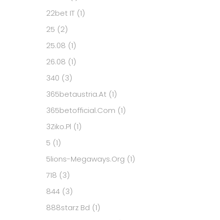
22bet IT
(1)
25
(2)
25.08
(1)
26.08
(1)
340
(3)
365betaustria.at
(1)
365betofficial.com
(1)
3Ziko.pl
(1)
5
(1)
5lions-Megaways.org
(1)
718
(3)
844
(3)
888starz Bd
(1)