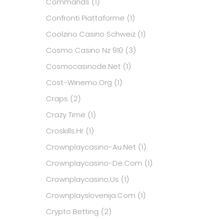
Commands
(1)
Confronti Piattaforme
(1)
Coolzino Casino Schweiz
(1)
Cosmo Casino Nz 910
(3)
Cosmocasinode.net
(1)
Cost-Winemo.org
(1)
Craps
(2)
Crazy Time
(1)
Croskills.hr
(1)
Crownplaycasino-Au.net
(1)
Crownplaycasino-De.com
(1)
Crownplaycasino.us
(1)
Crownplayslovenija.com
(1)
Crypto Betting
(2)