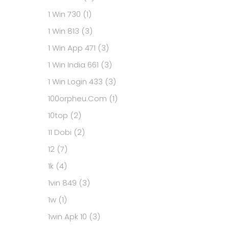
1 Win 730
(1)
1 Win 813
(3)
1 Win App 471
(3)
1 Win India 661
(3)
1 Win Login 433
(3)
100orpheu.com
(1)
10top
(2)
11 Dobi
(2)
12
(7)
1k
(4)
1vin 849
(3)
1w
(1)
1win Apk 10
(3)