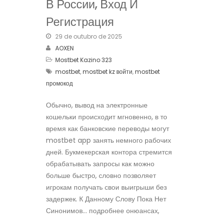
В России, Вход И
Engenharia
Регистрация
Energia
Drones
29 de outubro de 2025
AOXEN
Neoterra Engenharia
Mostbet Kazino 323
Clientes
mostbet
,
mostbet kz войти
,
mostbet
Contato
промокод
Обычно, вывод на электронные
кошельки происходит мгновенно, в то
время как банковские переводы могут
mostbet app занять немного рабочих
дней. Букмекерская контора стремится
обрабатывать запросы как можно
больше быстро, словно позволяет
игрокам получать свои выигрыши без
задержек. К Данному Слову Пока Нет
Синонимов… подробнее онюансах,