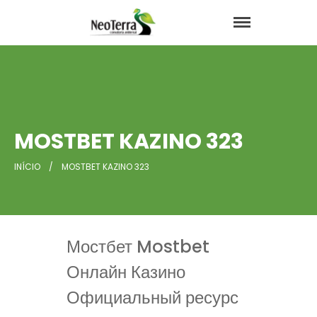
NeoTerra
Consultoria
Ambiental
MOSTBET KAZINO 323
INÍCIO
/
MOSTBET KAZINO 323
Мостбет Mostbet
Онлайн Казино
Home
Официальный ресурс
Ambiental