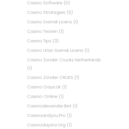
Casino Software
(5)
Casino Strategies
(5)
Casino Svensk Licens
(1)
Casino Testen
(1)
Casino Tips
(3)
Casino Utan Svensk Licens
(1)
Casino Zonder Crucks Netherlands
(1)
Casino Zonder CRUKS
(1)
Casino-Days.uk
(1)
Casino-Online
(1)
Casinoalexander.bet
(1)
Casinoandyou.pro
(1)
Casinodaysnz.org
(1)