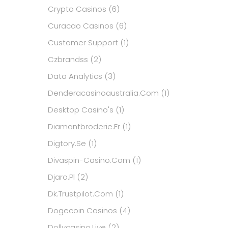
Crypto Casinos
(6)
Curacao Casinos
(6)
Customer Support
(1)
Czbrandss
(2)
Data Analytics
(3)
Denderacasinoaustralia.com
(1)
Desktop Casino's
(1)
Diamantbroderie.fr
(1)
Digtory.se
(1)
Divaspin-Casino.com
(1)
Djaro.pl
(2)
Dk.trustpilot.com
(1)
Dogecoin Casinos
(4)
Dollycasino.live
(2)