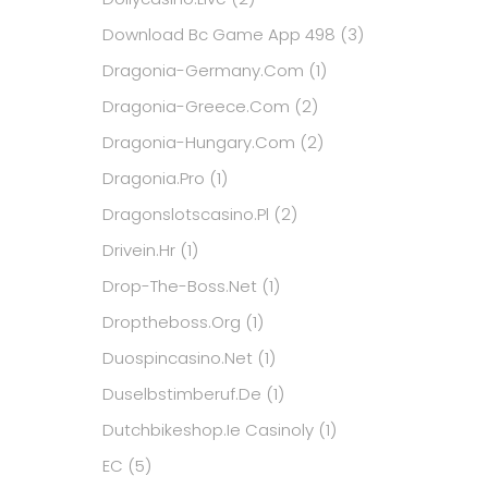
Download Bc Game App 498
(3)
Dragonia-Germany.com
(1)
Dragonia-Greece.com
(2)
Dragonia-Hungary.com
(2)
Dragonia.pro
(1)
Dragonslotscasino.pl
(2)
Drivein.hr
(1)
Drop-The-Boss.net
(1)
Droptheboss.org
(1)
Duospincasino.net
(1)
Duselbstimberuf.de
(1)
Dutchbikeshop.ie Casinoly
(1)
EC
(5)