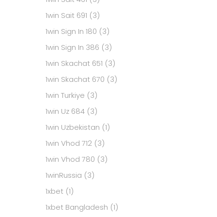
1win Sait 691
(3)
1win Sign In 180
(3)
1win Sign In 386
(3)
1win Skachat 651
(3)
1win Skachat 670
(3)
1win Turkiye
(3)
1win Uz 684
(3)
1win Uzbekistan
(1)
1win Vhod 712
(3)
1win Vhod 780
(3)
1winRussia
(3)
1xbet
(1)
1xbet Bangladesh
(1)