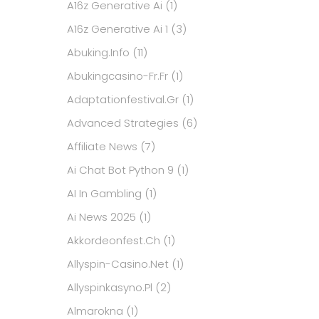
A16z Generative Ai
(1)
A16z Generative Ai 1
(3)
Abuking.info
(11)
Abukingcasino-Fr.fr
(1)
Adaptationfestival.gr
(1)
Advanced Strategies
(6)
Affiliate News
(7)
Ai Chat Bot Python 9
(1)
AI In Gambling
(1)
Ai News 2025
(1)
Akkordeonfest.ch
(1)
Allyspin-Casino.net
(1)
Allyspinkasyno.pl
(2)
Almarokna
(1)