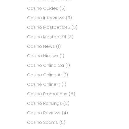
Casino Guides
(5)
Casino Interviews
(6)
Casino Mostbet 245
(3)
Casino Mostbet 91
(3)
Casino News
(1)
Casino Nieuws
(1)
Casino Onlina Ca
(1)
Casino Online Ar
(1)
Casinò Online It
(1)
Casino Promotions
(8)
Casino Rankings
(3)
Casino Reviews
(4)
Casino Scams
(5)